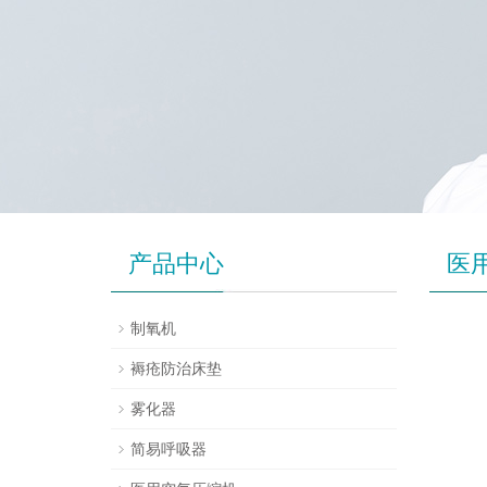
产品中心
医
制氧机
褥疮防治床垫
雾化器
简易呼吸器