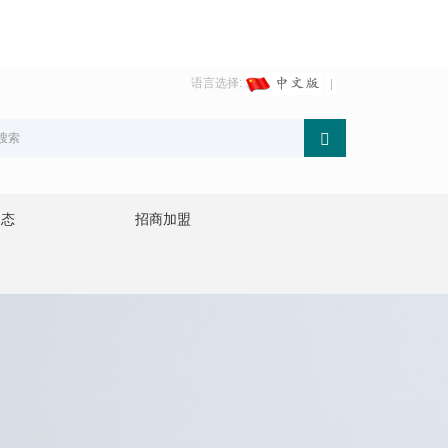
语言选择:
动态
招商加盟