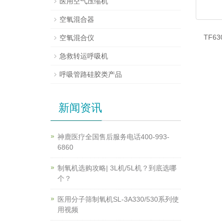
医用空气压缩机
空氧混合器
TF6
空氧混合仪
急救转运呼吸机
呼吸管路硅胶类产品
新闻资讯
神鹿医疗全国售后服务电话400-993-
6860
制氧机选购攻略| 3L机/5L机？到底选哪
个？
医用分子筛制氧机SL-3A330/530系列使
用视频