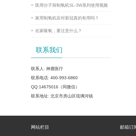
医用分子筛制氧机SL-3W系列使用视频
家用制氧机应对新冠真的有用吗？
在家吸氧，要注意什么？
联系我们
联系人: 神鹿医疗
联系电话: 400-993-6860
QQ:14675016（同微信）
联系地址: 北京市房山区琉璃河镇
网站栏目
邮箱订